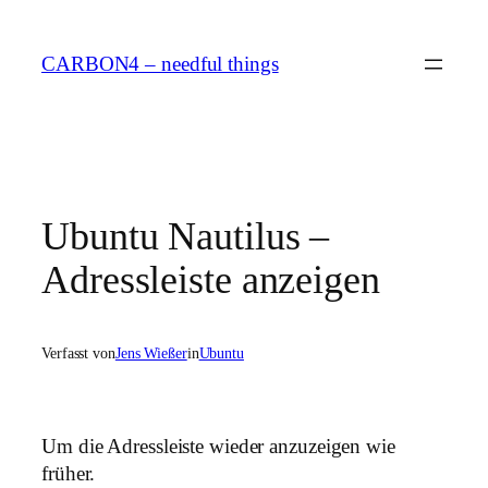
Zum
Inhalt
CARBON4 – needful things
springen
Ubuntu Nautilus –
Adressleiste anzeigen
Verfasst von
Jens Wießer
in
Ubuntu
Um die Adressleiste wieder anzuzeigen wie
früher.