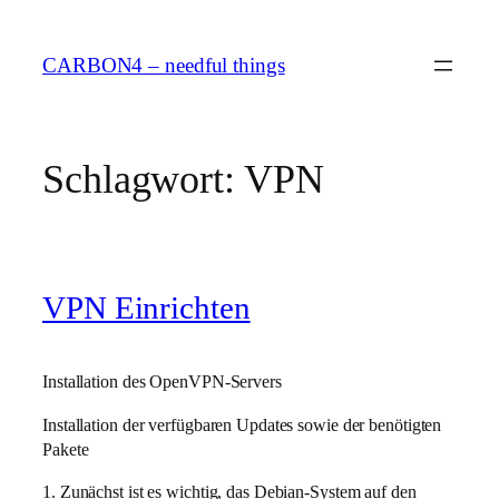
Zum
Inhalt
CARBON4 – needful things
springen
Schlagwort:
VPN
VPN Einrichten
Installation des OpenVPN-Servers
Installation der verfügbaren Updates sowie der benötigten
Pakete
1. Zunächst ist es wichtig, das Debian-System auf den