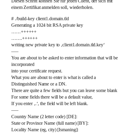
Diesen Schritt können Sie für jeden Client, der sich mit
einem Zertifikat anmelden soll, wiederholen.
# ./build-key client1.domain.tld
Generating a 1024 bit RSA private key
……++++++
…….++++++
writing new private key to ‚client1.domain.tld.key‘
—–
You are about to be asked to enter information that will be
incorporated
into your certificate request.
What you are about to enter is what is called a
Distinguished Name or a DN.
There are quite a few fields but you can leave some blank
For some fields there will be a default value,
If you enter ‚.‘, the field will be left blank.
—–
Country Name (2 letter code) [DE]:
State or Province Name (full name) [BY]:
Locality Name (eg, city) [Ismaning]: