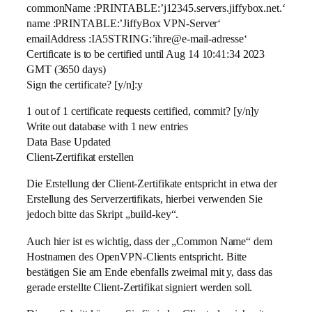
commonName :PRINTABLE:’j12345.servers.jiffybox.net.‘
name :PRINTABLE:’JiffyBox VPN-Server‘
emailAddress :IA5STRING:’ihre@e-mail-adresse‘
Certificate is to be certified until Aug 14 10:41:34 2023
GMT (3650 days)
Sign the certificate? [y/n]:y
1 out of 1 certificate requests certified, commit? [y/n]y
Write out database with 1 new entries
Data Base Updated
Client-Zertifikat erstellen
Die Erstellung der Client-Zertifikate entspricht in etwa der
Erstellung des Serverzertifikats, hierbei verwenden Sie
jedoch bitte das Skript „build-key“.
Auch hier ist es wichtig, dass der „Common Name“ dem
Hostnamen des OpenVPN-Clients entspricht. Bitte
bestätigen Sie am Ende ebenfalls zweimal mit y, dass das
gerade erstellte Client-Zertifikat signiert werden soll.