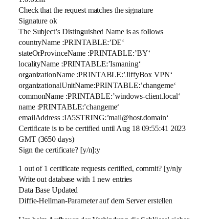
Check that the request matches the signature
Signature ok
The Subject’s Distinguished Name is as follows
countryName :PRINTABLE:’DE‘
stateOrProvinceName :PRINTABLE:’BY‘
localityName :PRINTABLE:’Ismaning‘
organizationName :PRINTABLE:’JiffyBox VPN‘
organizationalUnitName:PRINTABLE:’changeme‘
commonName :PRINTABLE:’windows-client.local‘
name :PRINTABLE:’changeme‘
emailAddress :IA5STRING:’mail@host.domain‘
Certificate is to be certified until Aug 18 09:55:41 2023
GMT (3650 days)
Sign the certificate? [y/n]:y
1 out of 1 certificate requests certified, commit? [y/n]y
Write out database with 1 new entries
Data Base Updated
Diffie-Hellman-Parameter auf dem Server erstellen