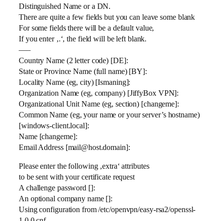
Distinguished Name or a DN.
There are quite a few fields but you can leave some blank
For some fields there will be a default value,
If you enter ‚.‘, the field will be left blank.
—–
Country Name (2 letter code) [DE]:
State or Province Name (full name) [BY]:
Locality Name (eg, city) [Ismaning]:
Organization Name (eg, company) [JiffyBox VPN]:
Organizational Unit Name (eg, section) [changeme]:
Common Name (eg, your name or your server’s hostname)
[windows-client.local]:
Name [changeme]:
Email Address [mail@host.domain]:
Please enter the following ‚extra‘ attributes
to be sent with your certificate request
A challenge password []:
An optional company name []:
Using configuration from /etc/openvpn/easy-rsa2/openssl-
1.0.0.cnf