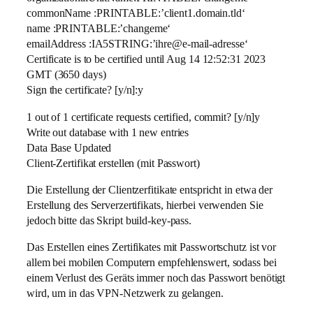
commonName :PRINTABLE:’client1.domain.tld‘
name :PRINTABLE:’changeme‘
emailAddress :IA5STRING:’ihre@e-mail-adresse‘
Certificate is to be certified until Aug 14 12:52:31 2023
GMT (3650 days)
Sign the certificate? [y/n]:y
1 out of 1 certificate requests certified, commit? [y/n]y
Write out database with 1 new entries
Data Base Updated
Client-Zertifikat erstellen (mit Passwort)
Die Erstellung der Clientzerfitikate entspricht in etwa der
Erstellung des Serverzertifikats, hierbei verwenden Sie
jedoch bitte das Skript build-key-pass.
Das Erstellen eines Zertifikates mit Passwortschutz ist vor
allem bei mobilen Computern empfehlenswert, sodass bei
einem Verlust des Geräts immer noch das Passwort benötigt
wird, um in das VPN-Netzwerk zu gelangen.