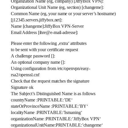
Organization Name (eg, company) [JiffyBox VPN]:
Organizational Unit Name (eg, section) [changeme]:
Common Name (eg, your name or your server’s hostname)
[j12345.servers.jiffybox.net]:
Name [changeme]:JiffyBox VPN-Server
Email Address [ihre@e-mail-adresse]:
Please enter the following ‚extra‘ attributes
to be sent with your certificate request
A challenge password []:
An optional company name []:
Using configuration from /etc/openvpn/easy-
rsa2/openssl.cnf
Check that the request matches the signature
Signature ok
The Subject’s Distinguished Name is as follows
countryName :PRINTABLE:’DE‘
stateOrProvinceName :PRINTABLE:’BY‘
localityName :PRINTABLE:’Ismaning‘
organizationName :PRINTABLE:’JiffyBox VPN‘
organizationalUnitName:PRINTABLE:’changeme‘