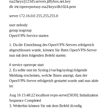
rsa2/keys/j12345.servers.jiffybox.net.key
dh /etc/openvpn/easy-rsa2/keys/dh1024.pem
server 172.16.0.0 255.255.255.0
user nobody
group nogroup
OpenVPN-Service starten
1. Da die Einrichtung des OpenVPN-Servers erfolgreich
abgeschlossen wurde, können Sie Ihren OpenVPN-Server
nun mit dem folgenden Befehl starten:
# service openvpn start
2. Es sollte nun im Syslog (/var/log/syslog) folgende
Meldung erscheinen, welche Ihnen anzeigt, dass der
OpenVPN-Server erfolgreich gestartet wurde und nun aktiv
ist:
Aug 16 15:48:22 localhost ovpn-server[5839]: Initialization
Sequence Completed
3. Weiterhin können Sie mit dem Befehl ifconfig