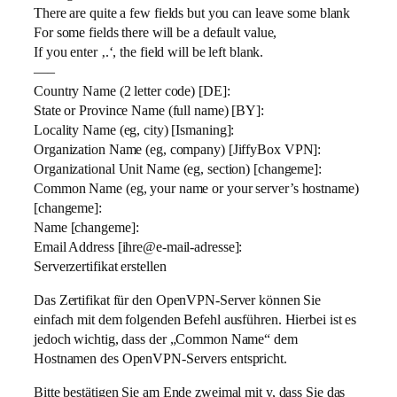
There are quite a few fields but you can leave some blank
For some fields there will be a default value,
If you enter ‚.‘, the field will be left blank.
—–
Country Name (2 letter code) [DE]:
State or Province Name (full name) [BY]:
Locality Name (eg, city) [Ismaning]:
Organization Name (eg, company) [JiffyBox VPN]:
Organizational Unit Name (eg, section) [changeme]:
Common Name (eg, your name or your server’s hostname)
[changeme]:
Name [changeme]:
Email Address [ihre@e-mail-adresse]:
Serverzertifikat erstellen
Das Zertifikat für den OpenVPN-Server können Sie
einfach mit dem folgenden Befehl ausführen. Hierbei ist es
jedoch wichtig, dass der „Common Name“ dem
Hostnamen des OpenVPN-Servers entspricht.
Bitte bestätigen Sie am Ende zweimal mit y, dass Sie das