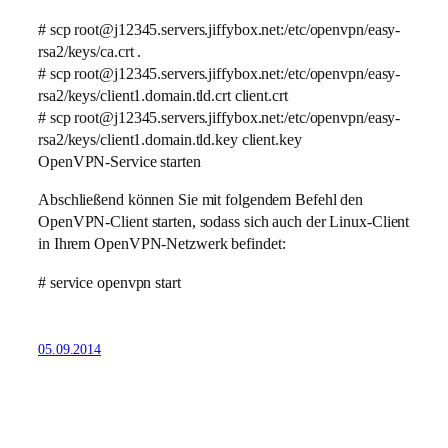
# scp root@j12345.servers.jiffybox.net:/etc/openvpn/easy-
rsa2/keys/ca.crt .
# scp root@j12345.servers.jiffybox.net:/etc/openvpn/easy-
rsa2/keys/client1.domain.tld.crt client.crt
# scp root@j12345.servers.jiffybox.net:/etc/openvpn/easy-
rsa2/keys/client1.domain.tld.key client.key
OpenVPN-Service starten
Abschließend können Sie mit folgendem Befehl den
OpenVPN-Client starten, sodass sich auch der Linux-Client
in Ihrem OpenVPN-Netzwerk befindet:
# service openvpn start
05.09.2014