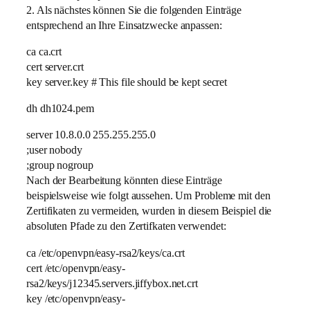
2. Als nächstes können Sie die folgenden Einträge
entsprechend an Ihre Einsatzwecke anpassen:
ca ca.crt
cert server.crt
key server.key # This file should be kept secret
dh dh1024.pem
server 10.8.0.0 255.255.255.0
;user nobody
;group nogroup
Nach der Bearbeitung könnten diese Einträge
beispielsweise wie folgt aussehen. Um Probleme mit den
Zertifikaten zu vermeiden, wurden in diesem Beispiel die
absoluten Pfade zu den Zertifkaten verwendet:
ca /etc/openvpn/easy-rsa2/keys/ca.crt
cert /etc/openvpn/easy-
rsa2/keys/j12345.servers.jiffybox.net.crt
key /etc/openvpn/easy-