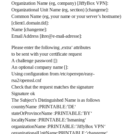
Organization Name (eg, company) [JiffyBox VPN]:
Organizational Unit Name (eg, section) [changeme]:
Common Name (eg, your name or your server’s hostname)
[client1.domain.tld]:
Name [changeme]:
Email Address [ihre@e-mail-adresse]:
Please enter the following ‚extra‘ attributes
to be sent with your certificate request
A challenge password []:
An optional company name []:
Using configuration from /etc/openvpn/easy-
rsa2/openssl.cnf
Check that the request matches the signature
Signature ok
The Subject’s Distinguished Name is as follows
countryName :PRINTABLE:’DE‘
stateOrProvinceName :PRINTABLE:’BY‘
localityName :PRINTABLE:’Ismaning‘
organizationName :PRINTABLE:’JiffyBox VPN‘
organizationalUnitName:PRINTABLE:’changeme‘