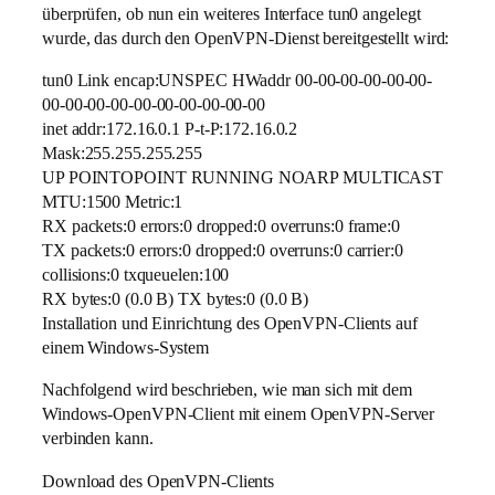
überprüfen, ob nun ein weiteres Interface tun0 angelegt
wurde, das durch den OpenVPN-Dienst bereitgestellt wird:
tun0 Link encap:UNSPEC HWaddr 00-00-00-00-00-00-
00-00-00-00-00-00-00-00-00-00
inet addr:172.16.0.1 P-t-P:172.16.0.2
Mask:255.255.255.255
UP POINTOPOINT RUNNING NOARP MULTICAST
MTU:1500 Metric:1
RX packets:0 errors:0 dropped:0 overruns:0 frame:0
TX packets:0 errors:0 dropped:0 overruns:0 carrier:0
collisions:0 txqueuelen:100
RX bytes:0 (0.0 B) TX bytes:0 (0.0 B)
Installation und Einrichtung des OpenVPN-Clients auf
einem Windows-System
Nachfolgend wird beschrieben, wie man sich mit dem
Windows-OpenVPN-Client mit einem OpenVPN-Server
verbinden kann.
Download des OpenVPN-Clients