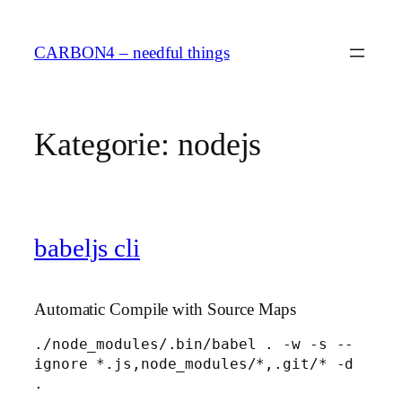
Zum
Inhalt
CARBON4 – needful things
springen
Kategorie:
nodejs
babeljs cli
Automatic Compile with Source Maps
./node_modules/.bin/babel . -w -s --
ignore *.js,node_modules/*,.git/* -d
.