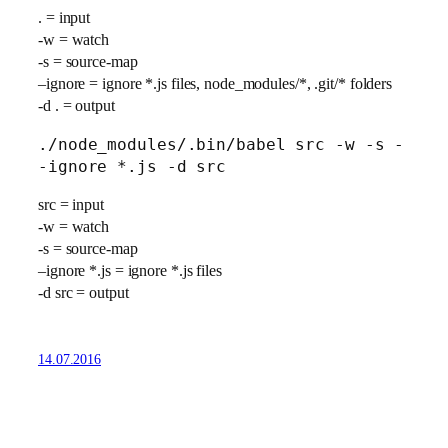
. = input
-w = watch
-s = source-map
–ignore = ignore *.js files, node_modules/*, .git/* folders
-d . = output
./node_modules/.bin/babel src -w -s -
-ignore *.js -d src
src = input
-w = watch
-s = source-map
–ignore *.js = ignore *.js files
-d src = output
14.07.2016